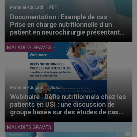
Matériel éducatif
PDF
Documentation : Exemple de cas -
Prise en charge nutritionnelle d’un
patient en neurochirurgie présentant
une pancréatite aiguë, une
cholécystite et une ischémie
MALADIES GRAVES
hépatique (2024)
Matériel éducatif
Vidéos
Webinaire : Défis nutritionnels chez les
patients en USI : une discussion de
groupe basée sur des études de cas
(2024)
MALADIES GRAVES