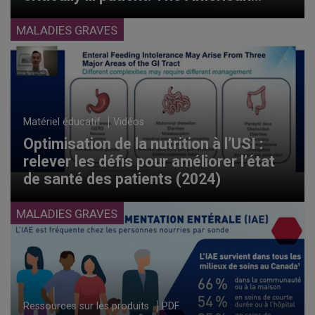
Society for Parenteral and Enteral
Nutrition (ASPEN)
MALADIES GRAVES
Matériel éducatif
Vidéos
Optimisation de la nutrition à l’USI :
relever les défis pour améliorer l’état
de santé des patients (2024)
MALADIES GRAVES
Ressources sur les produits
PDF