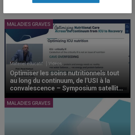
Filtrer par
Filtrer / Trier
MALADIES GRAVES
Matériel éducatif
Vidéos
Optimiser les soins nutritionnels tout
au long du continuum, de l’USI à la
convalescence – Symposium satellite
ESPEN 2025
MALADIES GRAVES