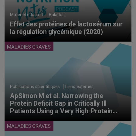
Matériel éducatif
Balados
Effet des protéines de lactosérum sur
la régulation glycémique (2020)
MALADIES GRAVES
Publications scientifiques
Liens externes
ApSimon M et al. Narrowing the
Protein Deficit Gap in Critically Ill
Patients Using a Very High-Protein
Enteral Formula.
Nutr Clin Pract. 2020:
35(3); 533-539.
MALADIES GRAVES