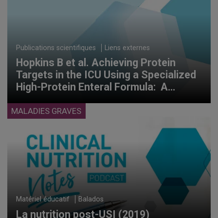
Publications scientifiques
Liens externes
Hopkins B et al. Achieving Protein
Targets in the ICU Using a Specialized
High-Protein Enteral Formula: A
Quality Improvement Project.
Nutr Clin
Pract 2020; 35(2): 289-298.
MALADIES GRAVES
Matériel éducatif
Balados
La nutrition post-USI (2019)