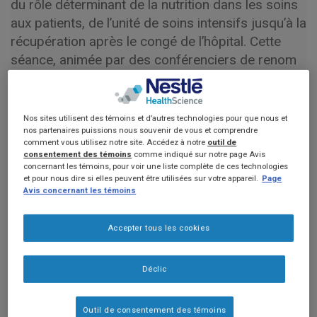
du rôle déterminant de la nutrition dans les soins
aux patients, de l’unité de soins intensifs jusqu’à la
récupération après le congé de l’hôpital. Cette
séance, animée par des conférenciers de renom
tels que les Pr Pavel Kohout, Elisabeth De Waele,
Arthur van Zanten et Heather Keller, explore
comment des stratégies nutritionnelles ciblées
Nos sites utilisent des témoins et d’autres technologies pour que nous et
peuvent transformer considérablement les
nos partenaires puissions nous souvenir de vous et comprendre
comment vous utilisez notre site. Accédez à notre
outil de
résultats cliniques et optimiser la récupération à
consentement des témoins
comme indiqué sur notre page Avis
concernant les témoins, pour voir une liste complète de ces technologies
travers les différentes transitions de soins.
et pour nous dire si elles peuvent être utilisées sur votre appareil.
Page
Avis concernant les témoins
EN SAVOIR PLUS
Accepter tous les cookies
Déclic
Maladies graves
Outil de consentement des témoins