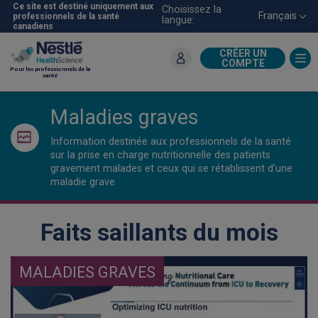
Aller
Ce site est destiné uniquement aux
Choisissez la
Français
professionnels de la santé
langue:
au
canadiens
contenu
principal
CRÉER UN
COMPTE
Pour les professionnels de la
santé
Maladies graves
Information destinée aux professionnels de la santé
sur la prise en charge nutritionnelle des patients
gravement malades et ceux qui se rétablissent d’une
maladie grave
Faits saillants du mois
MALADIES GRAVES