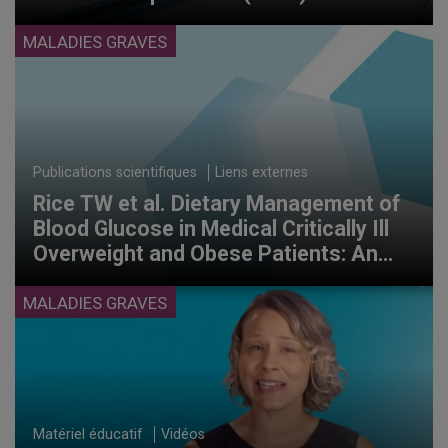
MALADIES GRAVES
Publications scientifiques
Liens externes
Rice TW et al. Dietary Management of
Blood Glucose in Medical Critically Ill
Overweight and Obese Patients: An
Open-Label Randomized Trial.
JPEN.
2018; 43(4): 471-480.
MALADIES GRAVES
Matériel éducatif
Vidéos