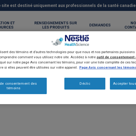
 site est destiné uniquement aux professionnels de la santé canadi
TION ET
RENSEIGNEMENTS SUR
NO
DEMANDES
OURCES
LES PRODUITS
CONT
ilisent des témoins et d’autres technologies pour que nous et nos partenaires puission
comprendre comment vous utilisez notre site. Accédez à notre
outil de consentement
é sur notre page Avis concernant les témoins, pour voir une liste complète de ces tec
e si elles peuvent être utilisées sur votre appareil.
Page Avis concernant les témoin
 de consentement des
Déclic
Accepter tous
témoins