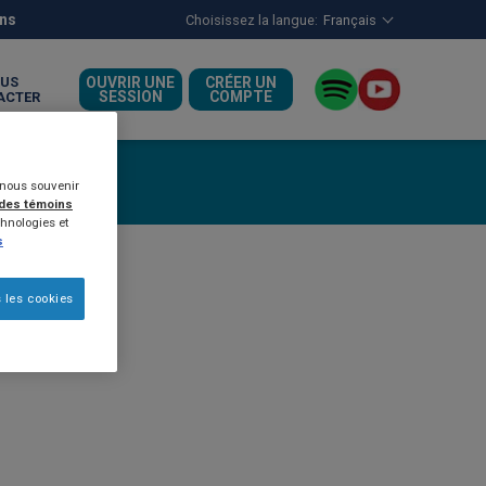
ens
Choisissez la langue:
Français
US
OUVRIR UNE
CRÉER UN
SESSION
COMPTE
ACTER
s nous souvenir
 des témoins
hnologies et
s
 les cookies