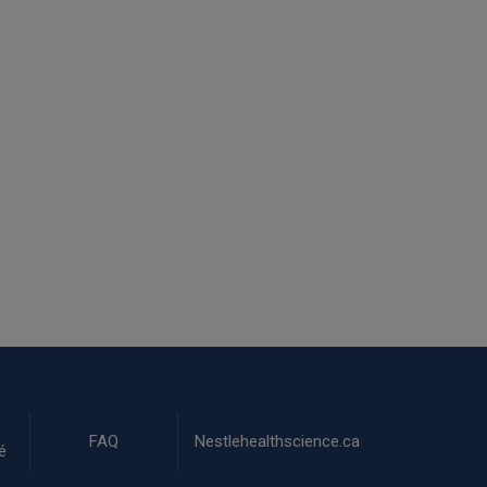
FAQ
Nestlehealthscience.ca
é