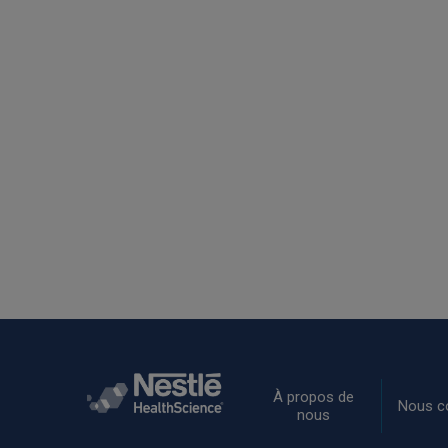
Rodapé
À propos de
Nous c
nous