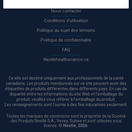
À propos de nous
Nous contacter
Conditions d’utilisation
Politique au sujet des témoins
Politique de confidentialité
FAQ
Nestlehealthscience.ca
Ce site est destiné uniquement aux professionnels de la santé
canadiens. Les produits mentionnés sur ce site peuvent avoir des
étiquettes de produits différentes dans différents pays. En cas de
disparité entre les informations du site Web et l’emballage du
produit, veuillez vous référer à l’emballage du produit.
Les renseignements sont fournis à des fins éducatives seulement.
Toutes les marques de commerce sont la propriété de la Société
des Produits Nestlé S.A., Vevey, Suisse et sont utilisées sous
licence.
© Nestlé, 2026
.