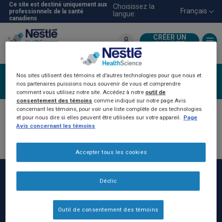
Aller
Ce site est destiné uniquement aux
Choisissez la
Français
professionnels de la santé
langue:
au
canadiens
contenu
principal
CRÉER UN
COMPTE
Pour les professionnels de la
santé
Nos sites utilisent des témoins et d’autres technologies pour que nous et
Ouvrir une session
nos partenaires puissions nous souvenir de vous et comprendre
comment vous utilisez notre site. Accédez à notre
outil de
consentement des témoins
comme indiqué sur notre page Avis
concernant les témoins, pour voir une liste complète de ces technologies
et pour nous dire si elles peuvent être utilisées sur votre appareil.
Page
Avis concernant les témoins
Accepter tous les cookies
Déclic
Outil de consentement des témoins
Rodapé