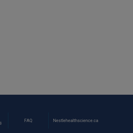
FAQ
Nestlehealthscience.ca
é