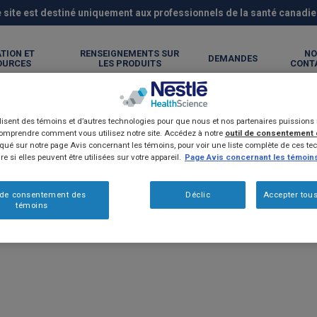
 site est destiné uniquement aux professionnels de la santé canadi
TION ET
RENSEIGNEMENTS SUR
NO
DEMANDES
OURCES
LES PRODUITS
CONT
ilisent des témoins et d’autres technologies pour que nous et nos partenaires puission
comprendre comment vous utilisez notre site. Accédez à notre
outil de consentement
é sur notre page Avis concernant les témoins, pour voir une liste complète de ces tec
e si elles peuvent être utilisées sur votre appareil.
Page Avis concernant les témoin
 de consentement des
Déclic
Accepter tous
témoins