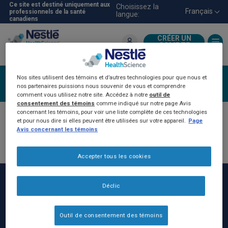
Aller
Ce site est destiné uniquement aux
Choisissez la
Français
professionnels de la santé
langue:
au
canadiens
contenu
principal
CRÉER UN
COMPTE
Pour les professionnels de la
santé
Nos sites utilisent des témoins et d’autres technologies pour que nous et
Ouvrir une session
nos partenaires puissions nous souvenir de vous et comprendre
comment vous utilisez notre site. Accédez à notre
outil de
consentement des témoins
comme indiqué sur notre page Avis
concernant les témoins, pour voir une liste complète de ces technologies
et pour nous dire si elles peuvent être utilisées sur votre appareil.
Page
Avis concernant les témoins
Accepter tous les cookies
Déclic
Outil de consentement des témoins
Rodapé