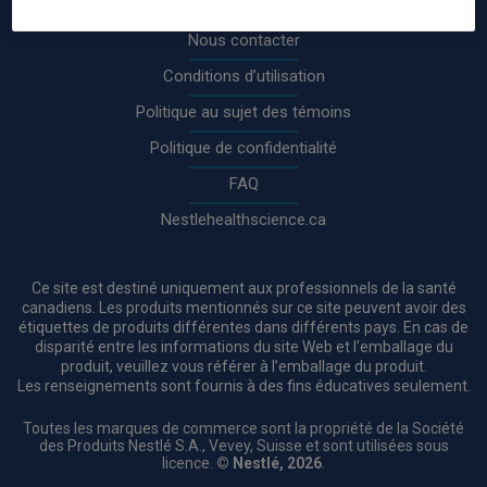
À propos de nous
Nous contacter
Conditions d’utilisation
Politique au sujet des témoins
Politique de confidentialité
FAQ
Nestlehealthscience.ca
Ce site est destiné uniquement aux professionnels de la santé
canadiens. Les produits mentionnés sur ce site peuvent avoir des
étiquettes de produits différentes dans différents pays. En cas de
disparité entre les informations du site Web et l’emballage du
produit, veuillez vous référer à l’emballage du produit.
Les renseignements sont fournis à des fins éducatives seulement.
Toutes les marques de commerce sont la propriété de la Société
des Produits Nestlé S.A., Vevey, Suisse et sont utilisées sous
licence.
© Nestlé, 2026
.