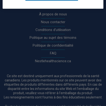
Rodapé
À propos de nous
Nous contacter
Conditions d’utilisation
Politique au sujet des témoins
Politique de confidentialité
FAQ
Nestlehealthscience.ca
Ce site est destiné uniquement aux professionnels de la santé
canadiens. Les produits mentionnés sur ce site peuvent avoir des
étiquettes de produits différentes dans différents pays. En cas de
disparité entre les informations du site Web et l’emballage du
produit, veuillez vous référer à l’emballage du produit.
Les renseignements sont fournis à des fins éducatives seulement.