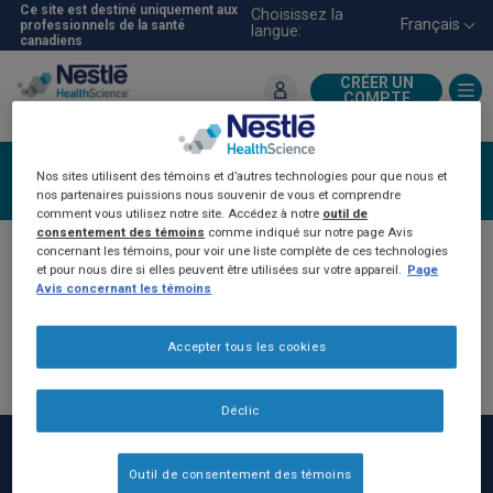
Aller
Ce site est destiné uniquement aux
Choisissez la
Français
professionnels de la santé
langue:
au
canadiens
contenu
principal
CRÉER UN
COMPTE
Pour les professionnels de la
santé
Créer un compte
Nos sites utilisent des témoins et d’autres technologies pour que nous et
nos partenaires puissions nous souvenir de vous et comprendre
comment vous utilisez notre site. Accédez à notre
outil de
consentement des témoins
comme indiqué sur notre page Avis
concernant les témoins, pour voir une liste complète de ces technologies
Si vous avez déjà communiqué avec un
et pour nous dire si elles peuvent être utilisées sur votre appareil.
Page
représentant de NHSc, vous avez été
Avis concernant les témoins
automatiquement inscrit sur le site Web NHSc-
Pro. Veuillez cliquer sur
« Ouvrir une session »
Accepter tous les cookies
puis sur « Vous avez oublié votre mot de passe?
» pour réinitialiser votre mot de passe.
Déclic
Outil de consentement des témoins