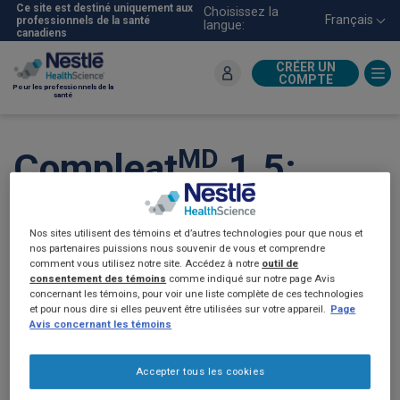
Aller
Ce site est destiné uniquement aux
Choisissez la
Français
professionnels de la santé
langue:
au
canadiens
contenu
principal
CRÉER UN
COMPTE
Pour les professionnels de la
santé
MD
Compleat
1.5:
Recettes pour
Nos sites utilisent des témoins et d’autres technologies pour que nous et
alimentation par
nos partenaires puissions nous souvenir de vous et comprendre
comment vous utilisez notre site. Accédez à notre
outil de
sonde préparées au
consentement des témoins
comme indiqué sur notre page Avis
concernant les témoins, pour voir une liste complète de ces technologies
et pour nous dire si elles peuvent être utilisées sur votre appareil.
Page
mélangeur. (2022)
Avis concernant les témoins
Accepter tous les cookies