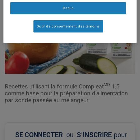
Déclic
Outil de consentement des témoins
MD
Recettes utilisant la formule Compleat
1.5
comme base pour la préparation d’alimentation
par sonde passée au mélangeur.
SE CONNECTER
ou
S’INSCRIRE
pour