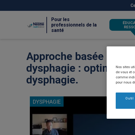
Aller
Ce
au
contenu
principal
Pour les
ÉDUCA
professionnels de la
RESS
santé
Approche basée sur le t
dysphagie : optimisatio
Nos sites ut
de vous et 
dysphagie.
comme indiqu
pour nous dir
Outil
DYSPHAGIE