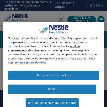
Aller
Ce site est destiné uniquement aux
Choisissez la
Français
professionnels de la santé
langue:
au
canadiens
contenu
principal
CRÉER UN
COMPTE
Pour les professionnels de la
santé
Créer un compte
Nos sites utilisent des témoins et d’autres technologies pour que nous et
nos partenaires puissions nous souvenir de vous et comprendre
comment vous utilisez notre site. Accédez à notre
outil de
consentement des témoins
comme indiqué sur notre page Avis
concernant les témoins, pour voir une liste complète de ces technologies
Si vous avez déjà communiqué avec un
et pour nous dire si elles peuvent être utilisées sur votre appareil.
Page
représentant de NHSc, vous avez été
Avis concernant les témoins
automatiquement inscrit sur le site Web NHSc-
Pro. Veuillez cliquer sur
« Ouvrir une session »
Accepter tous les cookies
puis sur « Vous avez oublié votre mot de passe?
» pour réinitialiser votre mot de passe.
Déclic
Outil de consentement des témoins