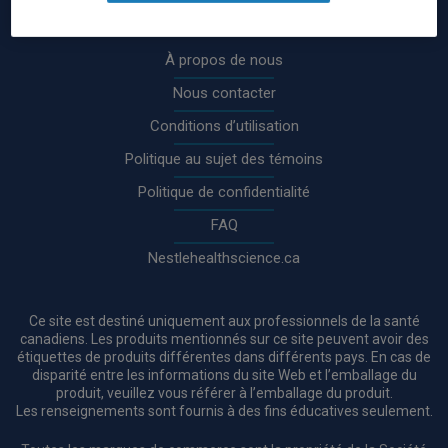
Rodapé
À propos de nous
Nous contacter
Conditions d’utilisation
Politique au sujet des témoins
Politique de confidentialité
FAQ
Nestlehealthscience.ca
Ce site est destiné uniquement aux professionnels de la santé
canadiens. Les produits mentionnés sur ce site peuvent avoir des
étiquettes de produits différentes dans différents pays. En cas de
disparité entre les informations du site Web et l’emballage du
produit, veuillez vous référer à l’emballage du produit.
Les renseignements sont fournis à des fins éducatives seulement.