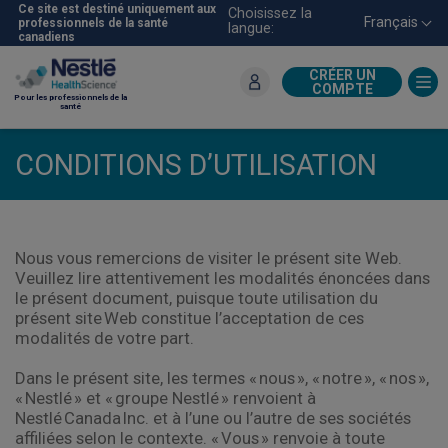
Aller
Ce site est destiné uniquement aux
Choisissez la
Français
professionnels de la santé
langue:
au
canadiens
contenu
principal
CRÉER UN
COMPTE
Pour les professionnels de la
santé
CONDITIONS D’UTILISATION
Nous vous remercions de visiter le présent site Web.
Veuillez lire attentivement les modalités énoncées dans
le présent document, puisque toute utilisation du
présent site Web constitue l’acceptation de ces
modalités de votre part.
Dans le présent site, les termes « nous », « notre », « nos »,
« Nestlé » et « groupe Nestlé » renvoient à
Nestlé Canada Inc. et à l’une ou l’autre de ses sociétés
affiliées selon le contexte. « Vous » renvoie à toute