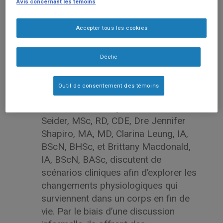
Avis concernant les témoins
Accepter tous les cookies
Déclic
Outil de consentement des témoins
Dans cet enregistrement d’un
webinaire tenu en juin 2025, Max
Seider, MSc, RD, CDE, Dre Jennifer
Shapiro, MA, MD, Clarina Leung, IA,
BScN, BHSc, et Brittany Macdonald,
IA, BScN, BASc, discutent de
scénarios cliniques afin d’explorer les
changements physiologiques qui
surviennent dans un corps en fin de
vie. Par le biais d’une discussion