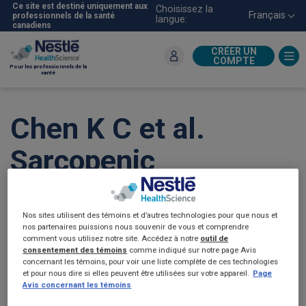
Aller
Ce site est destiné uniquement aux
Choisissez la
Français
professionnels de la santé
langue:
au
canadiens
contenu
principal
CRÉER UN
COMPTE
Pour les professionnels de la
santé
Chen K C et al.
Sarcopenic
Dysphagia: A
Narrative Review
Nos sites utilisent des témoins et d’autres technologies pour que nous et
nos partenaires puissions nous souvenir de vous et comprendre
comment vous utilisez notre site. Accédez à notre
outil de
from Diagnosis to
consentement des témoins
comme indiqué sur notre page Avis
concernant les témoins, pour voir une liste complète de ces technologies
et pour nous dire si elles peuvent être utilisées sur votre appareil.
Page
Intervention.
Avis concernant les témoins