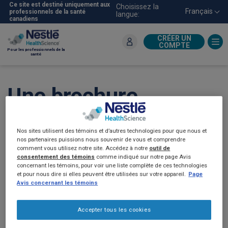
Aller
Ce site est destiné uniquement aux
Choisissez la
Français
professionnels de la santé
langue:
au
canadiens
contenu
principal
CRÉER UN
COMPTE
Pour les professionnels de la
santé
Une brochure
éducative sur la
Nos sites utilisent des témoins et d’autres technologies pour que nous et
dysphagie destinée
nos partenaires puissions nous souvenir de vous et comprendre
comment vous utilisez notre site. Accédez à notre
outil de
consentement des témoins
comme indiqué sur notre page Avis
aux patients et aux
concernant les témoins, pour voir une liste complète de ces technologies
et pour nous dire si elles peuvent être utilisées sur votre appareil.
Page
aidants
Avis concernant les témoins
Accepter tous les cookies