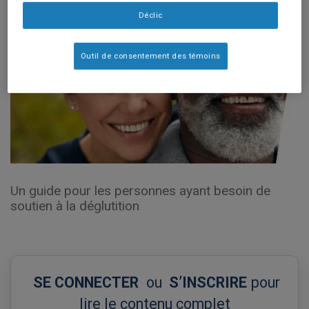
Déclic
Outil de consentement des témoins
Un guide pour les personnes ayant besoin de
soutien à la déglutition
SE CONNECTER
ou
S’INSCRIRE
pour
lire le contenu complet