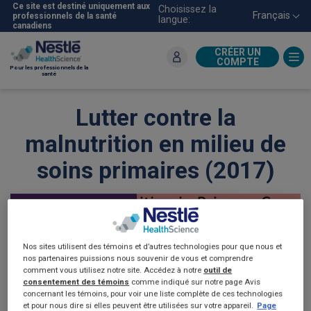
Aller
Ce site est destiné uniquement aux
Choisissez la
Français
professionnels de la santé
langue:
au
canadiens
contenu
principal
CRÉER UN
COMPTE
Pour les professionnels de la
santé
Lutter contre la
malnutrition en milieu de
soins primaires (2017)
MALNUTRITION
Nos sites utilisent des témoins et d’autres technologies pour que nous et
nos partenaires puissions nous souvenir de vous et comprendre
comment vous utilisez notre site. Accédez à notre
outil de
consentement des témoins
comme indiqué sur notre page Avis
concernant les témoins, pour voir une liste complète de ces technologies
et pour nous dire si elles peuvent être utilisées sur votre appareil.
Page