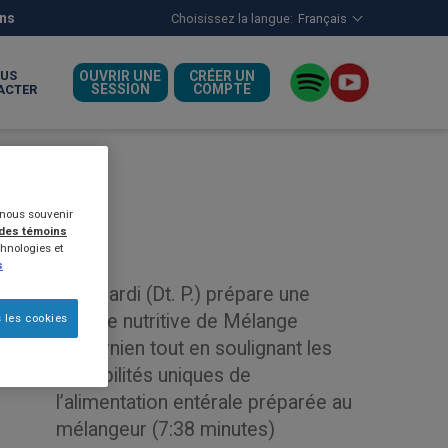
ens
Choisissez la langue:
Français
US
OUVRIR UNE
CRÉER UN
SESSION
COMPTE
ACTER
s nous souvenir
 des témoins
hnologies et
s
Lisa Vardi (Dt. P.) prépare une
recette nutritive de Mélange
 les cookies
californien tout en soulignant les
possibilités uniques de
l’alimentation entérale préparée au
mélangeur (7:38 minutes)