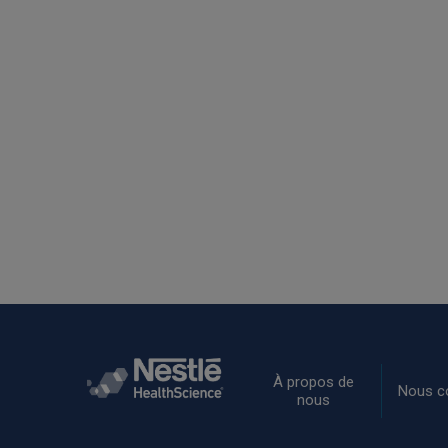
Rodapé
À propos de
Nous c
nous