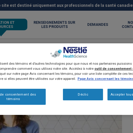
 site est destiné uniquement aux professionnels de la santé canadi
TION ET
RENSEIGNEMENTS SUR
NO
DEMANDES
OURCES
LES PRODUITS
CONT
 nourrissons! (2024)
ilisent des témoins et d’autres technologies pour que nous et nos partenaires puission
comprendre comment vous utilisez notre site. Accédez à notre
outil de consentement
é sur notre page Avis concernant les témoins, pour voir une liste complète de ces tec
e si elles peuvent être utilisées sur votre appareil.
Page Avis concernant les témoin
 de consentement des
Déclic
Accepter tous
témoins