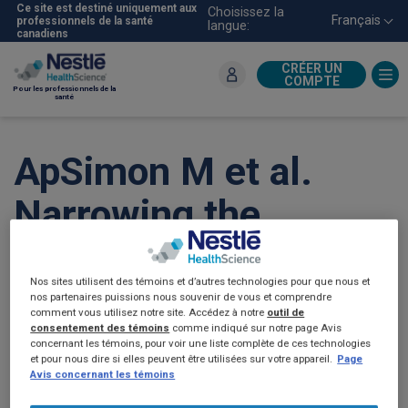
Aller
Ce site est destiné uniquement aux
Choisissez la
Français
professionnels de la santé
langue:
au
canadiens
contenu
principal
CRÉER UN
COMPTE
Pour les professionnels de la
santé
ApSimon M et al.
Narrowing the
Protein Deficit Gap in
Nos sites utilisent des témoins et d’autres technologies pour que nous et
Critically Ill Patients
nos partenaires puissions nous souvenir de vous et comprendre
comment vous utilisez notre site. Accédez à notre
outil de
Using a Very High-
consentement des témoins
comme indiqué sur notre page Avis
concernant les témoins, pour voir une liste complète de ces technologies
et pour nous dire si elles peuvent être utilisées sur votre appareil.
Page
Protein Enteral
Avis concernant les témoins