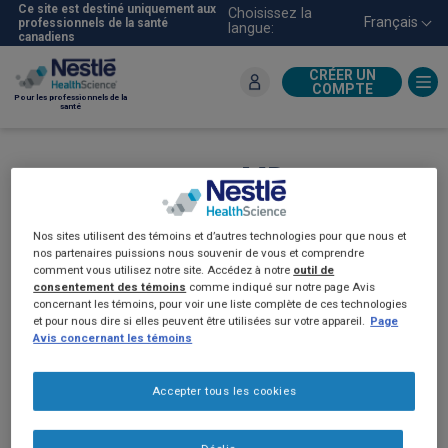
Aller
Ce site est destiné uniquement aux
Choisissez la
Français
professionnels de la santé
langue:
au
canadiens
contenu
principal
CRÉER UN
COMPTE
Pour les professionnels de la
santé
MD
PEPTAMEN
Guide
de produits (2022)
Nos sites utilisent des témoins et d’autres technologies pour que nous et
nos partenaires puissions nous souvenir de vous et comprendre
comment vous utilisez notre site. Accédez à notre
outil de
consentement des témoins
comme indiqué sur notre page Avis
concernant les témoins, pour voir une liste complète de ces technologies
et pour nous dire si elles peuvent être utilisées sur votre appareil.
Page
Avis concernant les témoins
Accepter tous les cookies