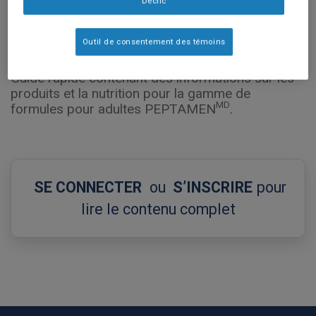
Déclic
Outil de consentement des témoins
Guide rapide contenant des informations sur les
produits et la nutrition pour la gamme de
MD
formules pour adultes PEPTAMEN
.
SE CONNECTER
ou
S’INSCRIRE
pour
lire le contenu complet