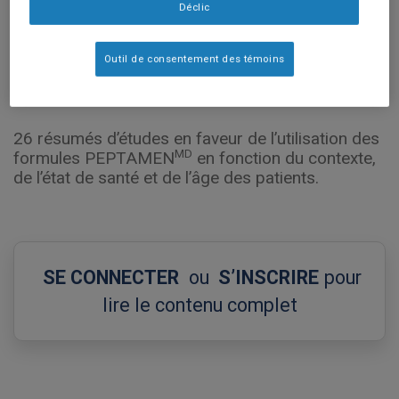
Déclic
Outil de consentement des témoins
26 résumés d’études en faveur de l’utilisation des
MD
formules PEPTAMEN
en fonction du contexte,
de l’état de santé et de l’âge des patients.
SE CONNECTER
ou
S’INSCRIRE
pour
lire le contenu complet