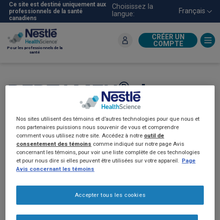
Aller
Ce site est destiné uniquement aux
Choisissez la
Français
professionnels de la santé
langue:
au
canadiens
contenu
principal
CRÉER UN
COMPTE
Pour les professionnels de la
santé
®
PEPTAMEN
, les
preuves sont là!
Nos sites utilisent des témoins et d’autres technologies pour que nous et
nos partenaires puissions nous souvenir de vous et comprendre
(2021)
comment vous utilisez notre site. Accédez à notre
outil de
consentement des témoins
comme indiqué sur notre page Avis
concernant les témoins, pour voir une liste complète de ces technologies
et pour nous dire si elles peuvent être utilisées sur votre appareil.
Page
Avis concernant les témoins
Accepter tous les cookies