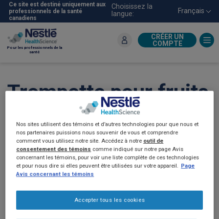
Aller
Ce site est destiné uniquement aux
Choisissez la
Français
professionnels de la santé
langue:
au
canadiens
contenu
principal
CRÉER UN
COMPTE
Pour les professionnels de la
santé
Trempette pour fruits
au moka avec
Nos sites utilisent des témoins et d’autres technologies pour que nous et
®
BOOST
nos partenaires puissions nous souvenir de vous et comprendre
comment vous utilisez notre site. Accédez à notre
outil de
consentement des témoins
comme indiqué sur notre page Avis
hyperprotéiné
concernant les témoins, pour voir une liste complète de ces technologies
et pour nous dire si elles peuvent être utilisées sur votre appareil.
Page
Avis concernant les témoins
Accepter tous les cookies