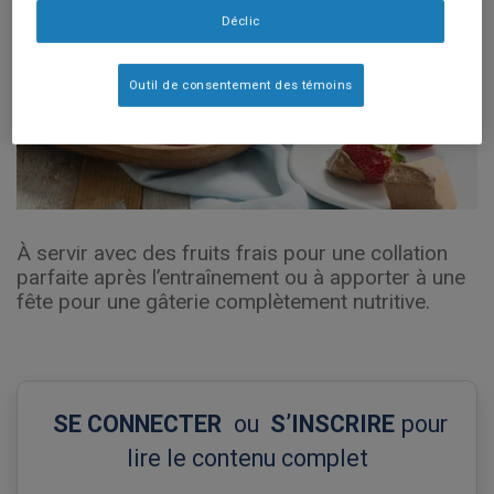
Déclic
Outil de consentement des témoins
À servir avec des fruits frais pour une collation
parfaite après l’entraînement ou à apporter à une
fête pour une gâterie complètement nutritive.
SE CONNECTER
ou
S’INSCRIRE
pour
lire le contenu complet