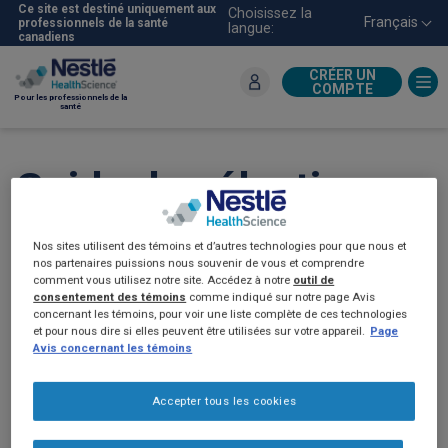
Aller
Ce site est destiné uniquement aux
Choisissez la
Français
professionnels de la santé
langue:
au
canadiens
contenu
principal
CRÉER UN
COMPTE
Pour les professionnels de la
santé
Guide de sélection
des produits pour la
Nos sites utilisent des témoins et d’autres technologies pour que nous et
nos partenaires puissions nous souvenir de vous et comprendre
pédiatrie (2022)
comment vous utilisez notre site. Accédez à notre
outil de
consentement des témoins
comme indiqué sur notre page Avis
concernant les témoins, pour voir une liste complète de ces technologies
et pour nous dire si elles peuvent être utilisées sur votre appareil.
Page
Avis concernant les témoins
Accepter tous les cookies