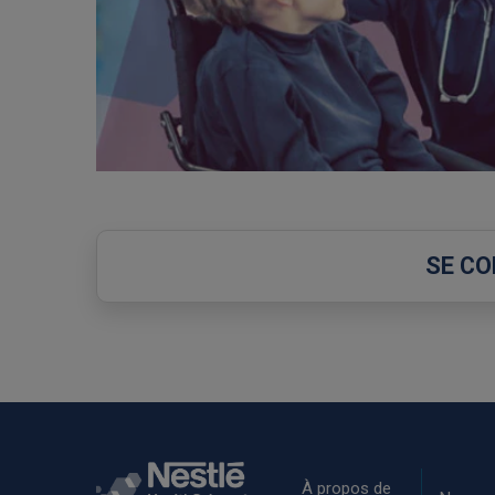
SE C
Rodapé
À propos de