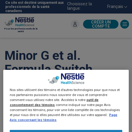
Aller
Ce site est destiné uniquement aux
Choisissez la
Français
professionnels de la santé
langue:
au
canadiens
contenu
principal
CRÉER UN
COMPTE
Pour les professionnels de la
santé
Minor G et al.
Formula Switch
Leads to Enteral
Nos sites utilisent des témoins et d’autres technologies pour que nous et
Feeding Tolerance
nos partenaires puissions nous souvenir de vous et comprendre
comment vous utilisez notre site. Accédez à notre
outil de
consentement des témoins
comme indiqué sur notre page Avis
Improvements in
concernant les témoins, pour voir une liste complète de ces technologies
et pour nous dire si elles peuvent être utilisées sur votre appareil.
Page
Children with
Avis concernant les témoins