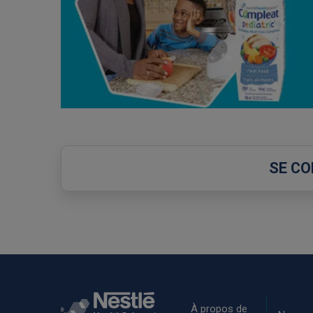
SE C
Rodapé
À propos de