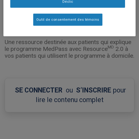
Déclic
Outil de consentement des témoins
Une ressource destinée aux patients qui explique
MD
le programme MedPass avec Resource
2.0 à
vos patients qui utilisent le programme à domicile.
SE CONNECTER
ou
S’INSCRIRE
pour
lire le contenu complet