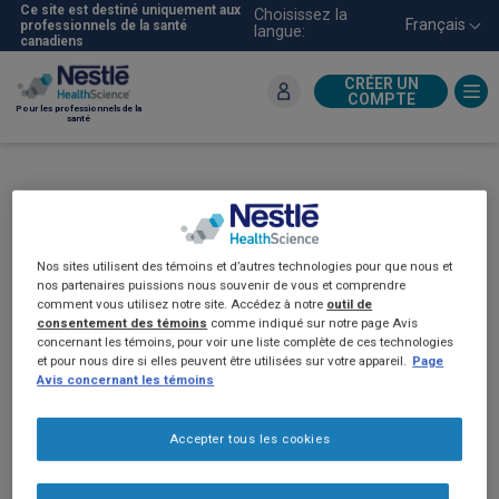
Aller
Ce site est destiné uniquement aux
Choisissez la
Français
professionnels de la santé
langue:
au
canadiens
contenu
principal
CRÉER UN
COMPTE
Pour les professionnels de la
santé
MedPass avec
®
Resource
2.0
Nos sites utilisent des témoins et d’autres technologies pour que nous et
nos partenaires puissions nous souvenir de vous et comprendre
comment vous utilisez notre site. Accédez à notre
outil de
consentement des témoins
comme indiqué sur notre page Avis
concernant les témoins, pour voir une liste complète de ces technologies
et pour nous dire si elles peuvent être utilisées sur votre appareil.
Page
Avis concernant les témoins
Accepter tous les cookies