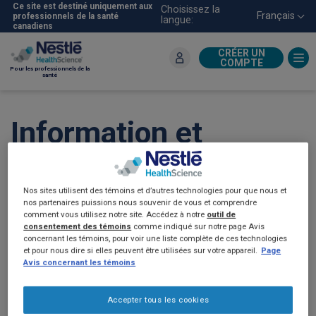
Aller
Ce site est destiné uniquement aux
Choisissez la
Français
professionnels de la santé
langue:
au
canadiens
contenu
principal
CRÉER UN
COMPTE
Pour les professionnels de la
santé
Information et
ressources sur la
paralysie cérébrale et
Nos sites utilisent des témoins et d’autres technologies pour que nous et
nos partenaires puissions nous souvenir de vous et comprendre
comment vous utilisez notre site. Accédez à notre
outil de
la nutrition pour vos
consentement des témoins
comme indiqué sur notre page Avis
concernant les témoins, pour voir une liste complète de ces technologies
et pour nous dire si elles peuvent être utilisées sur votre appareil.
Page
patients et les
Avis concernant les témoins
soignants (2019)
Accepter tous les cookies