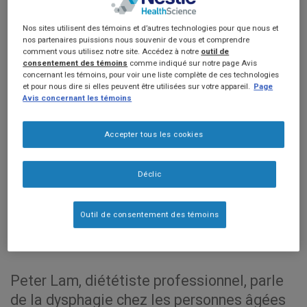
DYSPHAGIE
Nos sites utilisent des témoins et d’autres technologies pour que nous et
nos partenaires puissions nous souvenir de vous et comprendre
comment vous utilisez notre site. Accédez à notre
outil de
consentement des témoins
comme indiqué sur notre page Avis
concernant les témoins, pour voir une liste complète de ces technologies
et pour nous dire si elles peuvent être utilisées sur votre appareil.
Page
Avis concernant les témoins
Accepter tous les cookies
Déclic
0:00
15:54
Outil de consentement des témoins
Peter Lam, diététiste professionnel, parle
de la dysphagie chez les personnes âgées