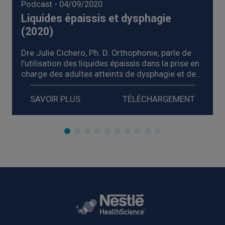
Podcast
- 04/09/2020
Liquides épaissis et dysphagie
(2020)
Dre Julie Cichero, Ph. D. Orthophonie, parle de
l’utilisation des liquides épaissis dans la prise en
charge des adultes atteints de dysphagie et de
ce à quoi s’attendre dans l’avenir de la prise en
charge de la dysphagie.
SAVOIR PLUS
TÉLÉCHARGEMENT
Cette ressource est seulement disponible en
anglais.
Rodapé