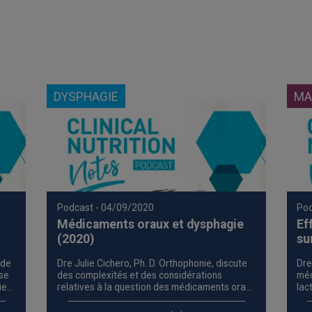
DYSPHAGIE
MA
Podcast
- 04/09/2020
Po
Médicaments oraux et dysphagie
Ef
(2020)
su
(2
 de
Dre Julie Cichero, Ph. D. Orthophonie, discute
Dre
ise
des complexités et des considérations
méc
ie
relatives à la question des médicaments oraux
lac
la
pour les personnes atteintes de dysphagie qui
de 
ont besoin de liquides à texture modifiée.
peu