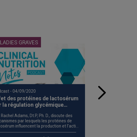
LADIES GRAVES
ALIMENTATION 
dcast
- 04/09/2020
Podcast
- 04/09/20
fet des protéines de lactosérum
Effet des prot
r la régulation glycémique
sur la régulati
020)
(2020)
 Rachel Adams, Dt.P, Ph. D., discute des
Dre Rachel Adams, Dt
anismes par lesquels les protéines de
mécanismes par lesq
tosérum influencent la production et l’action
lactosérum influencen
l’insuline et souligne l’incidence que cela
de l’insuline et soul
t avoir sur la prise en charge de la
peut avoir sur la pri