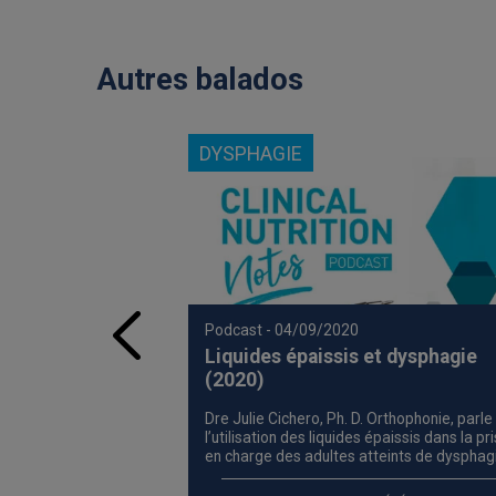
Autres balados
DYSPHAGIE
Podcast
- 04/09/2020
Liquides épaissis et dysphagie
(2020)
Dre Julie Cichero, Ph. D. Orthophonie, parle
l’utilisation des liquides épaissis dans la pr
en charge des adultes atteints de dysphag
et de ce à quoi s’attendre dans l’avenir de 
prise en charge de la dysphagie.